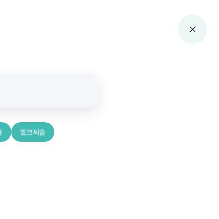
균
밀크씨슬