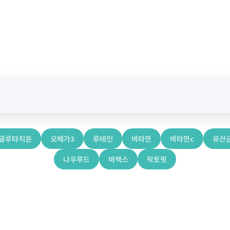
글루타치온
오메가3
루테인
비타민
비타민c
유산
나우푸드
비맥스
락토핏