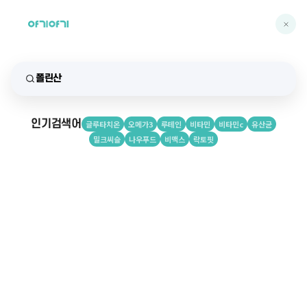
인기검색어
글루타치온
오메가3
루테인
비타민
비타민c
유산균
밀크씨슬
나우푸드
비맥스
락토핏