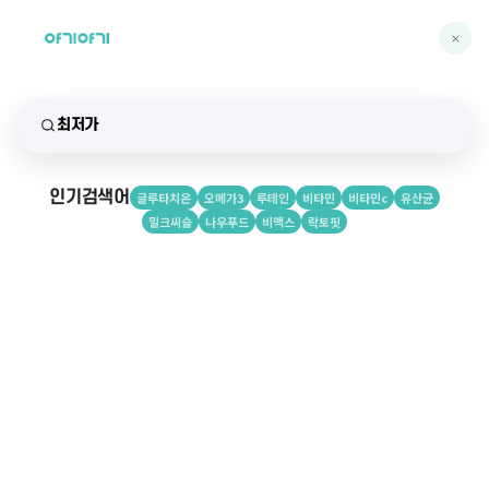
인기검색어
글루타치온
오메가3
루테인
비타민
비타민c
유산균
밀크씨슬
나우푸드
비맥스
락토핏