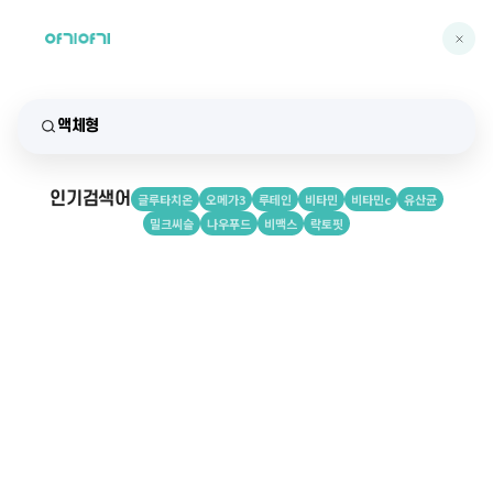
인기검색어
글루타치온
오메가3
루테인
비타민
비타민c
유산균
밀크씨슬
나우푸드
비맥스
락토핏