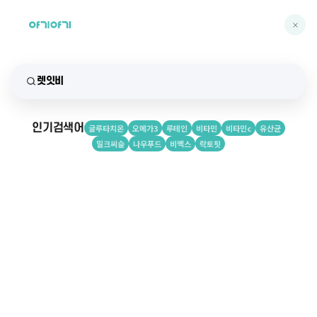
인기검색어
글루타치온
오메가3
루테인
비타민
비타민c
유산균
밀크씨슬
나우푸드
비맥스
락토핏