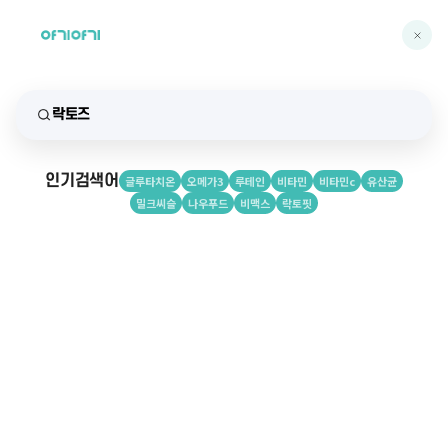
인기검색어
글루타치온
오메가3
루테인
비타민
비타민c
유산균
밀크씨슬
나우푸드
비맥스
락토핏