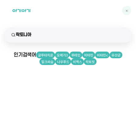
인기검색어
글루타치온
오메가3
루테인
비타민
비타민c
유산균
밀크씨슬
나우푸드
비맥스
락토핏