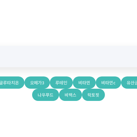
글루타치온
오메가3
루테인
비타민
비타민c
유산
나우푸드
비맥스
락토핏