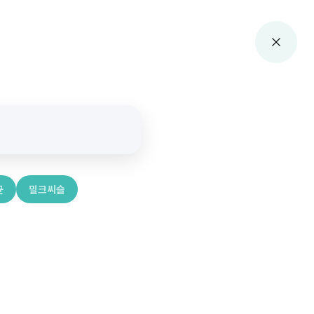
균
밀크씨슬