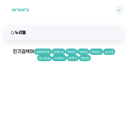
인기검색어
글루타치온
오메가3
루테인
비타민
비타민c
유산균
밀크씨슬
나우푸드
비맥스
락토핏