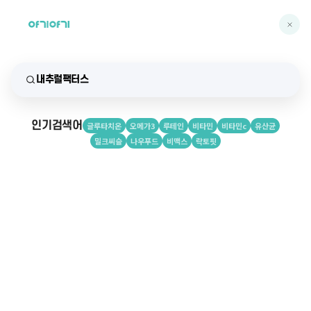
인기검색어
글루타치온
오메가3
루테인
비타민
비타민c
유산균
밀크씨슬
나우푸드
비맥스
락토핏