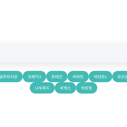
글루타치온
오메가3
루테인
비타민
비타민c
유산
나우푸드
비맥스
락토핏