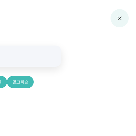
균
밀크씨슬